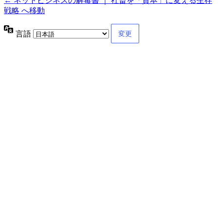
← ネットビジネスの解毒書 ｜ 社畜を「資本」に変える生存
戦略 へ移動
言語